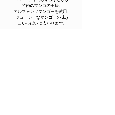
特徴のマンゴの王様、
アルフォンソマンゴーを使用。​
ジューシーなマンゴーの味が
口いっぱいに広がります。
販売期間 通年
​リンゴシャーベッ
ト
青森県産リンゴを使用。
すりおろしたりんごの味を