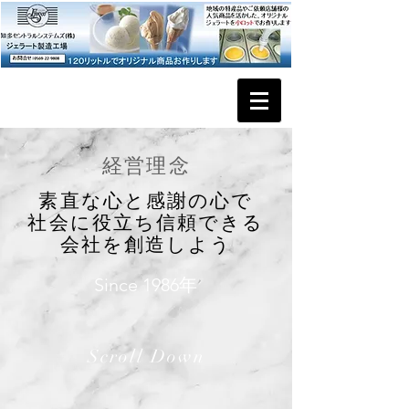
​経営理念
素直な心と感謝の心で
​社会に役立ち信頼できる
会社を創造しよう
Since 1986年
Scroll Down