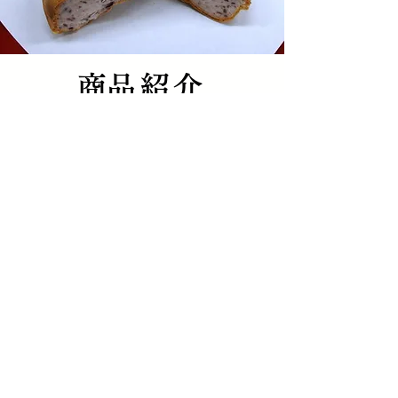
​商品紹介
・水は電子水、りんごは青森県の農家直
送りんご使用など、
使用原料にこだわった２リットルバルク
商品
・夏の販売品に悩む、お茶屋からの依頼
をきっかけに誕生した
３０年以上取引が
続く、和風もなかあいす商品
etc.
ＩＴＥＭ